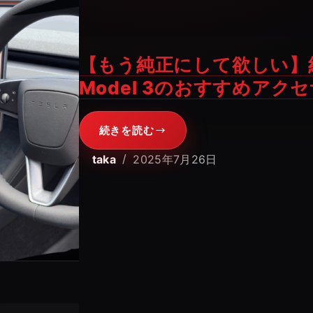
【もう純正にして欲しい】
Model 3のおすすめアク
続きを読む
【も
う
taka
2025年7月26日
純
正
に
し
て
欲
し
い】