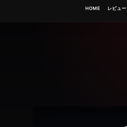
コ
HOME
レビュー
ン
テ
ン
ツ
へ
ス
キ
ッ
プ