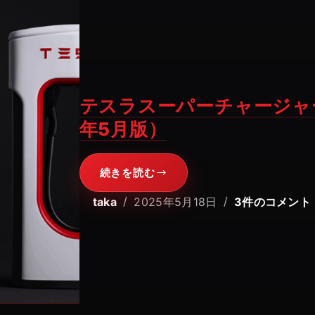
納
車
後
に
買
テスラスーパーチャージャ
っ
年5月版）
て
よ
か
続きを読む
テ
っ
ス
taka
2025年5月18日
3件のコメント
た！
ラ
Model
ス
3
ー
の
パ
お
ー
す
チ