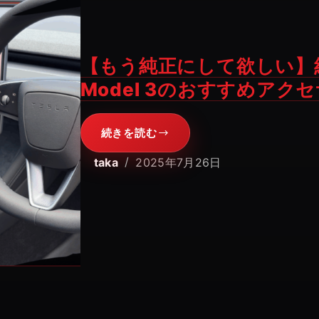
【もう純正にして欲しい】
Model 3のおすすめアク
続きを読む
【も
う
taka
2025年7月26日
純
正
に
し
て
欲
し
い】