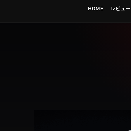
コ
HOME
レビュー
ン
テ
ン
ツ
へ
ス
キ
ッ
プ