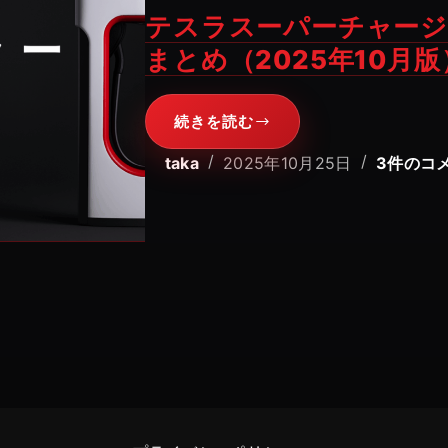
テスラスーパーチャージ
まとめ（2025年10月版
続きを読む
テ
ス
taka
2025年10月25日
3件のコ
ラ
ス
ー
パ
ー
チ
ャ
ー
ジ
ャ