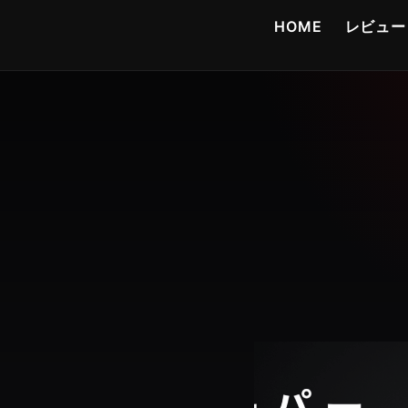
コ
HOME
レビュー
ン
テ
ン
ツ
へ
ス
キ
ッ
プ