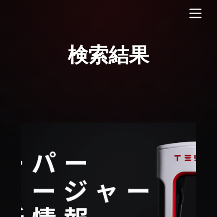
コ
ン
テ
ン
ツ
へ
ス
キ
ッ
プ