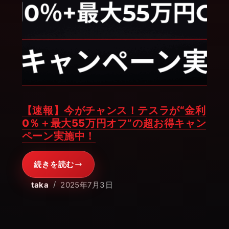
【速報】今がチャンス！テスラが“金利
0％＋最大55万円オフ”の超お得キャン
ペーン実施中！
続きを読む
【速
報】
taka
2025年7月3日
今
が
チ