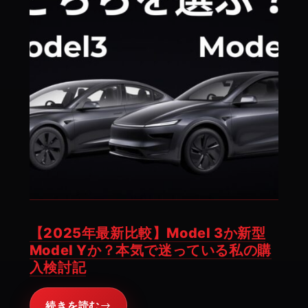
し
た
理
由
と
グ
レ
ー
ド
選
び
の
【2025年最新比較】Model 3か新型
決
Model Yか？本気で迷っている私の購
め
入検討記
手
続きを読む