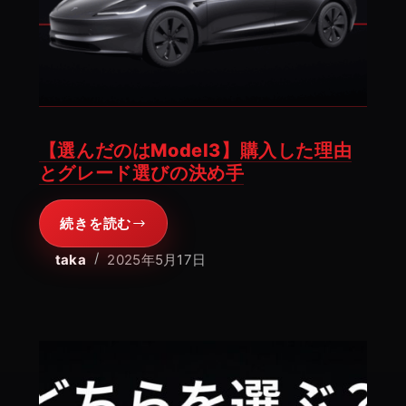
車
が
今
だ
け
お
【選んだのはModel3】購入した理由
得
とグレード選びの決め手
に！
【2025
続きを読む
年
【選
5
ん
taka
2025年5月17日
月
だ
最
の
新】
は
Model3】
購
入