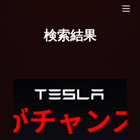
コ
ン
テ
ン
ツ
へ
ス
キ
ッ
プ