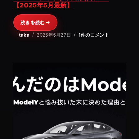
フ”の
【2025年5月最新】
超
お
続きを読む
【最
得
大
taka
2025年5月27日
1件のコメント
キ
割
ャ
引
ン
キ
ペ
ャ
ー
ン
ン
ペ
実
ー
施
ン】
中！
Tesla
Model3
在
庫