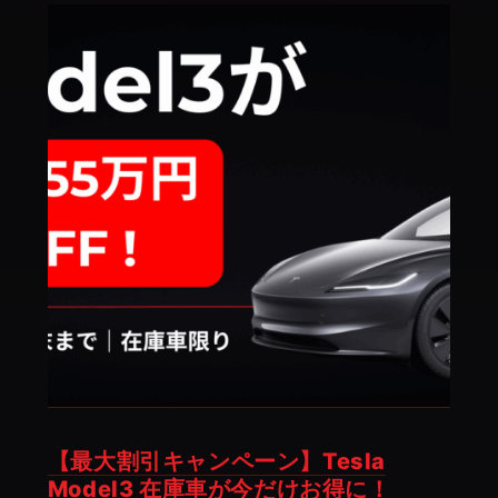
ャ
ン
ス！
テ
ス
ラ
が“金
利
0％
＋
最
大
55
万
円
【最大割引キャンペーン】Tesla
オ
Model3 在庫車が今だけお得に！