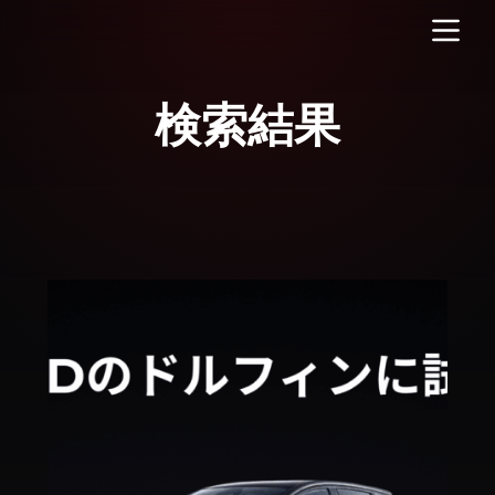
コ
ン
テ
ン
ツ
へ
ス
キ
ッ
プ