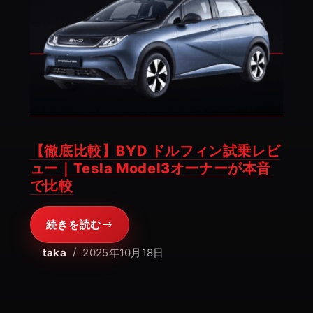
【徹底比較】BYD ドルフィン試乗レビ
ュー｜Tesla Model3オーナーが本音
で比較
続きを読む
【徹
底
taka
2025年10月18日
比
較】
BYD