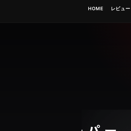
コ
HOME
レビュー
ン
テ
ン
ツ
へ
ス
キ
ッ
プ