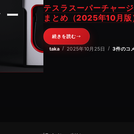
テスラスーパーチャージ
まとめ（2025年10月版
続きを読む
テ
ス
taka
2025年10月25日
3件のコ
ラ
ス
ー
パ
ー
チ
ャ
ー
ジ
ャ