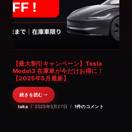
【最大割引キャンペーン】Tesla
Model3 在庫車が今だけお得に！
【2025年5月最新】
続きを読む
【最
大
taka
2025年5月27日
1件のコメント
割
引
キ