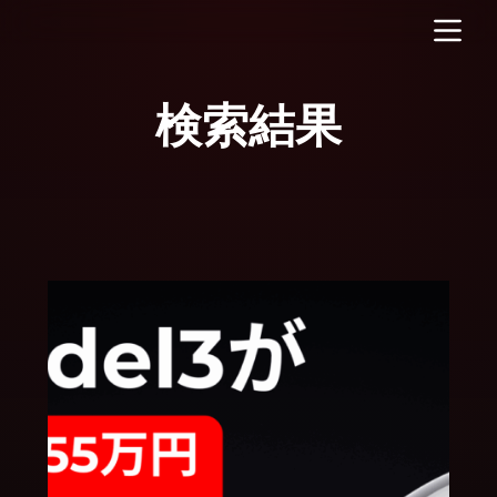
コ
ン
テ
ン
ツ
へ
ス
キ
ッ
プ