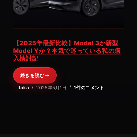
ー
ド
選
び
の
【2025年最新比較】Model 3か新型
決
Model Yか？本気で迷っている私の購
め
入検討記
手
続きを読む
【2025
年
taka
2025年5月1日
1件のコメント
最
新
比
較】
Model
3