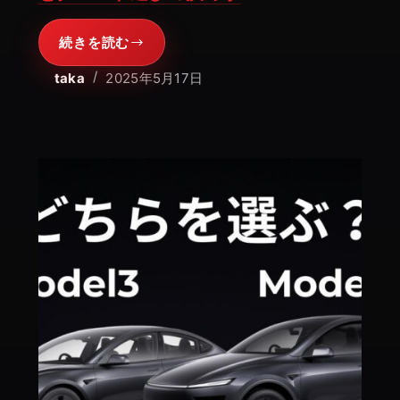
に！
【2025
続きを読む
年
【選
5
ん
taka
2025年5月17日
月
だ
最
の
新】
は
Model3】
購
入
し
た
理
由
と
グ
レ