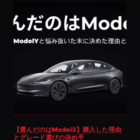
ャ
ン
ペ
ー
ン】
Tesla
Model3
在
庫
車
が
今
だ
け
お
【選んだのはModel3】購入した理由
得
とグレード選びの決め手