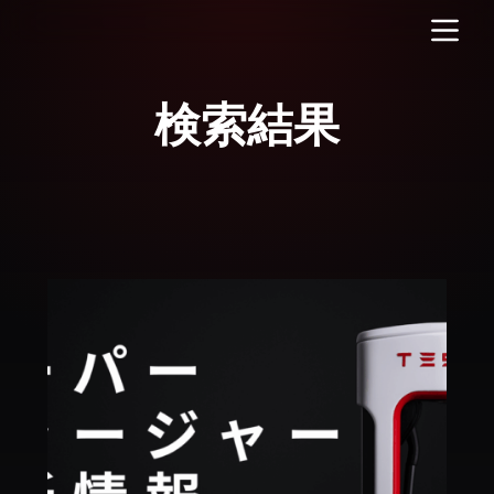
コ
ン
テ
ン
ツ
へ
ス
キ
ッ
プ