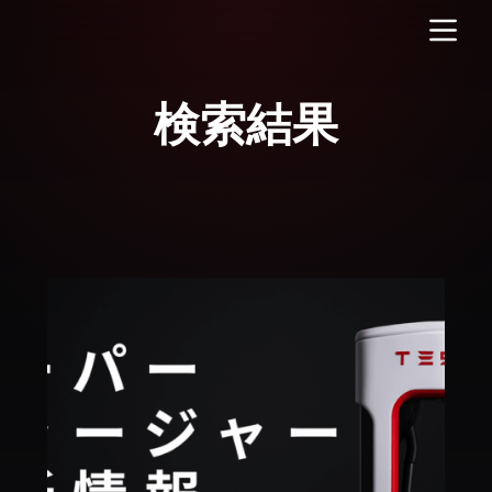
コ
ン
テ
ン
ツ
へ
ス
キ
ッ
プ